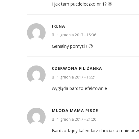
i jak tam pucdełeczko nr 1? 🙂
IRENA
1 grudnia 2017 - 15:36
Genialny pomysł ! 🙂
CZERWONA FILIŻANKA
1 grudnia 2017 - 16:21
wygląda bardzo efektownie
MŁODA MAMA PISZE
1 grudnia 2017 - 21:20
Bardzo fajny kalendarz chociaz u mnie pewn