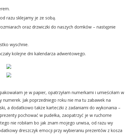
erem.
d razu sklejamy je ze sobą.
rozmiarach oraz drzwiczki do naszych domków – następnie
stko wyschnie.
czały kolejne dni kalendarza adwentowego.
pakowałam je w papier, opatrzyłam numerkami i umieściłam w
cy numerek. Jak poprzedniego roku nie ma tu zabawek na
kąski, a dodatkowo także karteczki z zadaniami do wykonania –
 prezenty pochować w pudełka, zaopatrzyć je w ruchome
a tego nie robiłam bo jak znam mojego urwisa, od razu wy
datkowy dreszczyk emocji przy wybieraniu prezentów z kosza