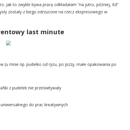
 Jak to zwykle bywa pracę odkładałam “na jutro, później, itd”
mysły zostały z biegu odrzucone na rzecz ekspresowego w
entowy last minute
rów (u mnie np. pudełko od ryżu, po pizzy, małe opakowania po
rafiki z pudełek nie prześwitywały
ju uniwersalnego do prac kreatywnych