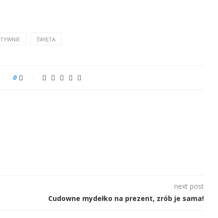
ATYWNIE
ŚWIĘTA
0
next post
Cudowne mydełko na prezent, zrób je sama!