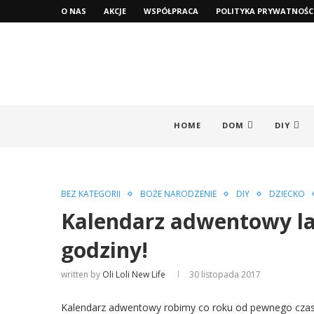
O NAS
AKCJE
WSPÓŁPRACA
POLITYKA PRYWATNOŚC
HOME
DOM
DIY
BEZ KATEGORII
BOŻE NARODZENIE
DIY
DZIECKO
Kalendarz adwentowy las
godziny!
written by
Oli Loli New Life
30 listopada 2017
Kalendarz adwentowy robimy co roku od pewnego czas