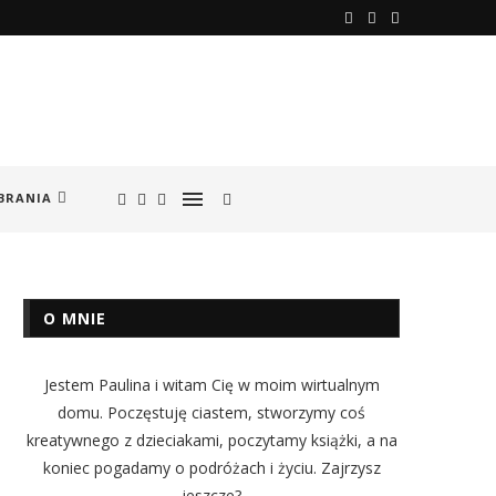
BRANIA
O MNIE
Jestem Paulina i witam Cię w moim wirtualnym
domu. Poczęstuję ciastem, stworzymy coś
kreatywnego z dzieciakami, poczytamy książki, a na
koniec pogadamy o podróżach i życiu. Zajrzysz
jeszcze?