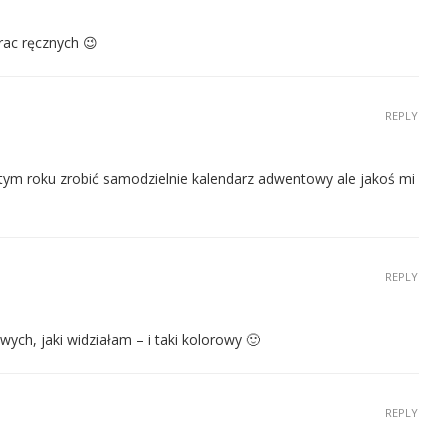
rac ręcznych 😉
REPLY
tym roku zrobić samodzielnie kalendarz adwentowy ale jakoś mi
REPLY
ych, jaki widziałam – i taki kolorowy 🙂
REPLY