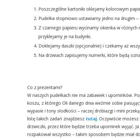
Poszczególne kartoniki oklejamy kolorowym papi
Pudełka stopniowo ustawiamy jedno na drugim – o
Z czarnego papieru wycinamy okienka w różnych 
przyklejamy je na budynki.
Doklejamy daszki (opcjonalnie) i czekamy aż wszy
Na drzwiach zapisujemy numerki, które będą ozna
Co z prezentami?
W naszych pudełkach nie ma zabawek i upominków. Po
koszu, z którego Oli danego dnia weźmie sobie pasują
wypasie i tony słodkości – raczej drobiazgi i mini prze
listę takich zadań znajdziesz
tutaj
. Oczywiście możesz
drzwiczki, przez które będzie trzeba upominek wyjąć. J
rozpakował wszystko – takim sposobem będzie miał do