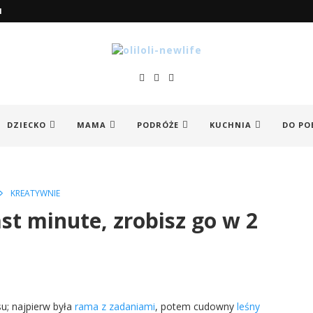
I
DZIECKO
MAMA
PODRÓŻE
KUCHNIA
DO PO
KREATYWNIE
t minute, zrobisz go w 2
u; najpierw była
rama z zadaniami
, potem cudowny
leśny