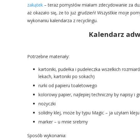
zakątek
– teraz pomysłów miałam zdecydowanie za dużo.
aż okazało się, że to już grudzień! Wszystkie moje po
wykonaniu kalendarza z recyclingu.
Kalendarz adw
Potrzebne materiały:
kartoniki, pudełka i pudełeczka wszelkich rozmia
lekach, kartoniki po sokach)
rurki od papieru toaletowego
kolorowy papier, najlepiej techniczny by napisy i g
nożyczki
solidny klej, może by typu Magic – ja użyłam kle
marker – u mnie srebrny
Sposób wykonania: