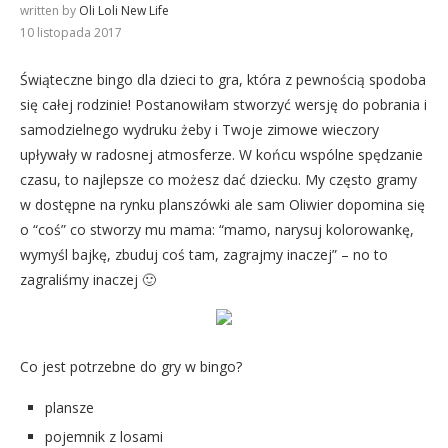
written by
Oli Loli New Life
10 listopada 2017
Świąteczne bingo dla dzieci to gra, która z pewnością spodoba
się całej rodzinie! Postanowiłam stworzyć wersję do pobrania i
samodzielnego wydruku żeby i Twoje zimowe wieczory
upływały w radosnej atmosferze. W końcu wspólne spędzanie
czasu, to najlepsze co możesz dać dziecku. My często gramy
w dostępne na rynku planszówki ale sam Oliwier dopomina się
o “coś” co stworzy mu mama: “mamo, narysuj kolorowankę,
wymyśl bajkę, zbuduj coś tam, zagrajmy inaczej” – no to
zagraliśmy inaczej 🙂
Co jest potrzebne do gry w bingo?
plansze
pojemnik z losami