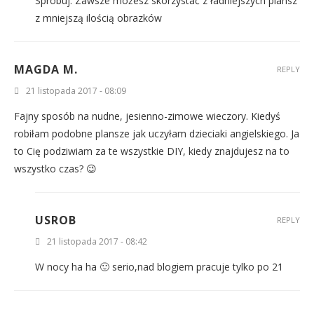
Spróbuj. Zawsze możesz skorzystać z ładniejszych plansz
z mniejszą ilością obrazków
MAGDA M.
REPLY
21 listopada 2017 - 08:09
Fajny sposób na nudne, jesienno-zimowe wieczory. Kiedyś
robiłam podobne plansze jak uczyłam dzieciaki angielskiego. Ja
to Cię podziwiam za te wszystkie DIY, kiedy znajdujesz na to
wszystko czas? 😉
USROB
REPLY
21 listopada 2017 - 08:42
W nocy ha ha 🙂 serio,nad blogiem pracuje tylko po 21