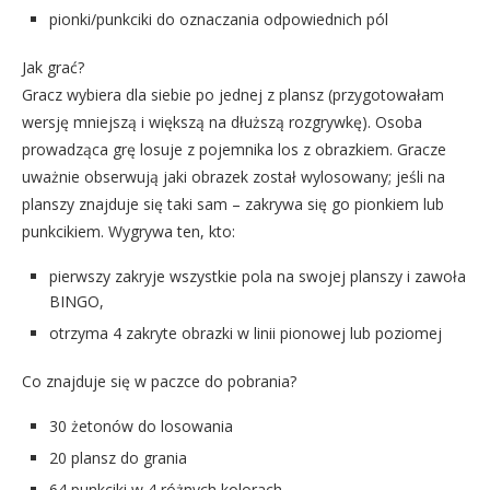
pionki/punkciki do oznaczania odpowiednich pól
Jak grać?
Gracz wybiera dla siebie po jednej z plansz (przygotowałam
wersję mniejszą i większą na dłuższą rozgrywkę). Osoba
prowadząca grę losuje z pojemnika los z obrazkiem. Gracze
uważnie obserwują jaki obrazek został wylosowany; jeśli na
planszy znajduje się taki sam – zakrywa się go pionkiem lub
punkcikiem. Wygrywa ten, kto:
pierwszy zakryje wszystkie pola na swojej planszy i zawoła
BINGO,
otrzyma 4 zakryte obrazki w linii pionowej lub poziomej
Co znajduje się w paczce do pobrania?
30 żetonów do losowania
20 plansz do grania
64 punkciki w 4 różnych kolorach