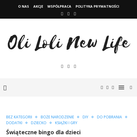
O NAS
AKCJE
WSPÓŁPRACA
POLITYKA PRYWATNOŚCI
BEZ KATEGORII
BOŻE NARODZENIE
DIY
DO POBRANIA
DODATKI
DZIECKO
KSIĄŻKI I GRY
Świąteczne bingo dla dzieci