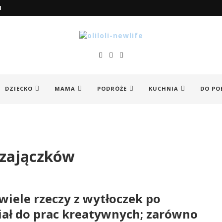
I
DZIECKO
MAMA
PODRÓŻE
KUCHNIA
DO PO
 zajączków
wiele rzeczy z wytłoczek po
riał do prac kreatywnych; zarówno