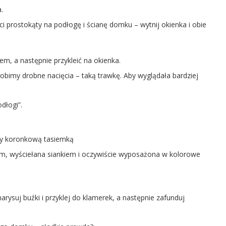
.
i prostokąty na podłogę i ścianę domku – wytnij okienka i obie
iem, a następnie przykleić na okienka.
robimy drobne nacięcia – taką trawkę. Aby wyglądała bardziej
dłogi”.
ony koronkową tasiemką
em, wyściełana siankiem i oczywiście wyposażona w kolorowe
arysuj buźki i przyklej do klamerek, a następnie zafunduj