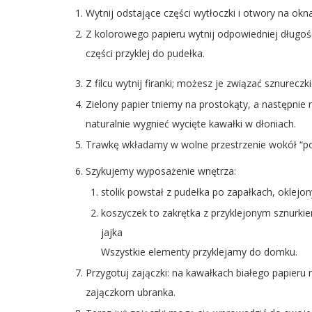
Wytnij odstające części wytłoczki i otwory na okna
Z kolorowego papieru wytnij odpowiedniej długośc
części przyklej do pudełka.
Z filcu wytnij firanki; możesz je związać sznureczk
Zielony papier tniemy na prostokąty, a następnie 
naturalnie wygnieć wycięte kawałki w dłoniach.
Trawkę wkładamy w wolne przestrzenie wokół “po
Szykujemy wyposażenie wnętrza:
stolik powstał z pudełka po zapałkach, oklej
koszyczek to zakrętka z przyklejonym sznurki
jajka
Wszystkie elementy przyklejamy do domku.
Przygotuj zajączki: na kawałkach białego papieru n
zajączkom ubranka.