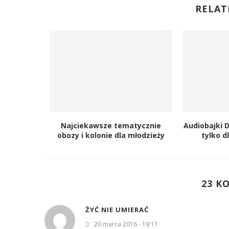
RELAT
Najciekawsze tematycznie
Audiobajki D
obozy i kolonie dla młodzieży
tylko d
23 K
ŻYĆ NIE UMIERAĆ
20 marca 2016 - 19:11