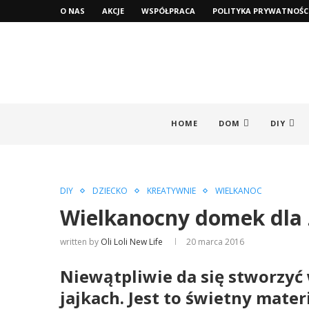
O NAS
AKCJE
WSPÓŁPRACA
POLITYKA PRYWATNOŚC
HOME
DOM
DIY
DIY
DZIECKO
KREATYWNIE
WIELKANOC
Wielkanocny domek dla
written by
Oli Loli New Life
20 marca 2016
Niewątpliwie da się stworzyć 
jajkach. Jest to świetny mate