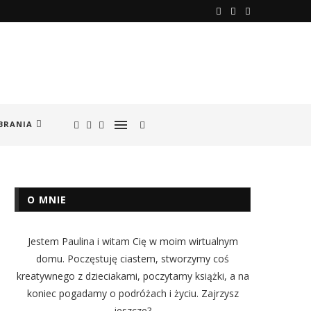
BRANIA
O MNIE
Jestem Paulina i witam Cię w moim wirtualnym
domu. Poczęstuję ciastem, stworzymy coś
kreatywnego z dzieciakami, poczytamy książki, a na
koniec pogadamy o podróżach i życiu. Zajrzysz
jeszcze?