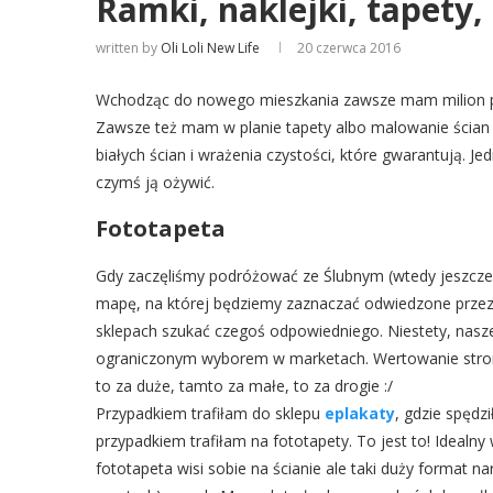
Ramki, naklejki, tapety, 
written by
Oli Loli New Life
20 czerwca 2016
Wchodząc do nowego mieszkania zawsze mam milion plan
Zawsze też mam w planie tapety albo malowanie ścian 
białych ścian i wrażenia czystości, które gwarantują. J
czymś ją ożywić.
Fototapeta
Gdy zaczęliśmy podróżować ze Ślubnym (wtedy jeszcze 
mapę, na której będziemy zaznaczać odwiedzone przez
sklepach szukać czegoś odpowiedniego. Niestety, nasze 
ograniczonym wyborem w marketach. Wertowanie stron i
to za duże, tamto za małe, to za drogie :/
Przypadkiem trafiłam do sklepu
eplakaty
, gdzie spędz
przypadkiem trafiłam na fototapety. To jest to! Idealny 
fototapeta wisi sobie na ścianie ale taki duży format na