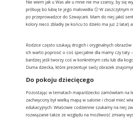
Nie wiem jak u Was ale u mnie nie ma szansy, by się wy
próbuję bo lubię te jego malowidła 🙂 W zaszczytnym m
po przeprowadzce do Szwajcarii. Mam do niej jakiś senty
kolory nieco zbladły (w końcu to dzieło ma już 2 lata!) 
Rodzice często szukają drogich i oryginalnych obrazów 
ich warto poprosić o coś specjalnie dla mamy czy taty 
bardziej jeśli tworzy coś w konkretnym celu lub dla kog
Duma dziecka, które prezentuje swój obrazek znajomy
Do pokoju dziecięcego
Pozostając w tematach mapa/dziecko zamówiłam na lekki
zachwycony był wielką mapą w salonie i chciał mieć wła
edukacyjnych. Właściwie codziennie szukamy na niej zwi
rozwiązanie także ze względu na możliwość zmiany wyst