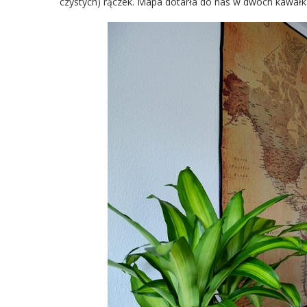
czystych) rączek. Mapa dotarła do nas w dwóch kawałk