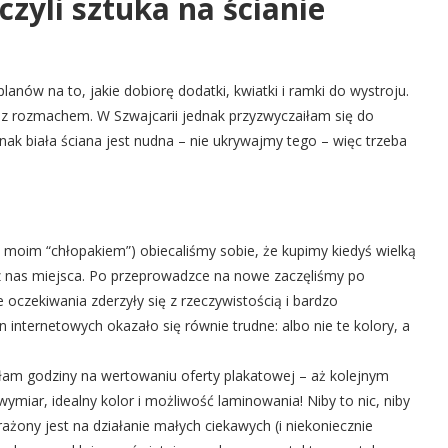
czyli sztuka na ścianie
ów na to, jakie dobiorę dodatki, kwiatki i ramki do wystroju.
z rozmachem. W Szwajcarii jednak przyzwyczaiłam się do
ednak biała ściana jest nudna – nie ukrywajmy tego – więc trzeba
moim “chłopakiem”) obiecaliśmy sobie, że kupimy kiedyś wielką
 nas miejsca. Po przeprowadzce na nowe zaczęliśmy po
oczekiwania zderzyły się z rzeczywistością i bardzo
nternetowych okazało się równie trudne: albo nie te kolory, a
iłam godziny na wertowaniu oferty plakatowej – aż kolejnym
wymiar, idealny kolor i możliwość laminowania! Niby to nic, niby
rażony jest na działanie małych ciekawych (i niekoniecznie