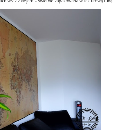
ach wraz z klejem – świetnie zapakowana w tekturową tubę.