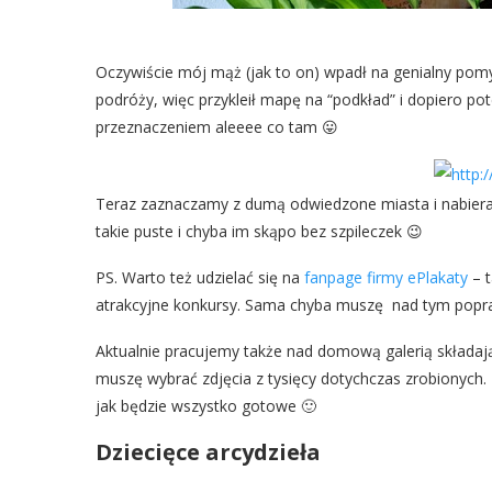
Oczywiście mój mąż (jak to on) wpadł na genialny pomys
podróży, więc przykleił mapę na “podkład” i dopiero p
przeznaczeniem aleeee co tam 😛
Teraz zaznaczamy z dumą odwiedzone miasta i nabieram
takie puste i chyba im skąpo bez szpileczek 😉
PS. Warto też udzielać się na
fanpage firmy ePlakaty
– t
atrakcyjne konkursy. Sama chyba muszę nad tym popra
Aktualnie pracujemy także nad domową galerią składają
muszę wybrać zdjęcia z tysięcy dotychczas zrobionych. 
jak będzie wszystko gotowe 🙂
Dziecięce arcydzieła