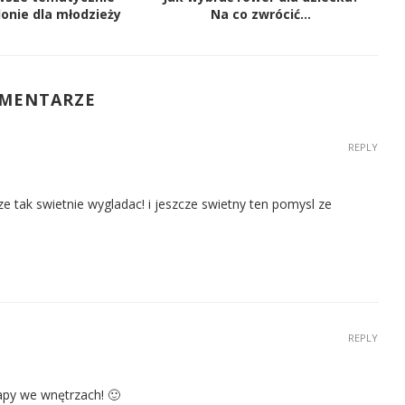
lonie dla młodzieży
Na co zwrócić...
OMENTARZE
REPLY
 tak swietnie wygladac! i jeszcze swietny ten pomysl ze
REPLY
apy we wnętrzach! 🙂