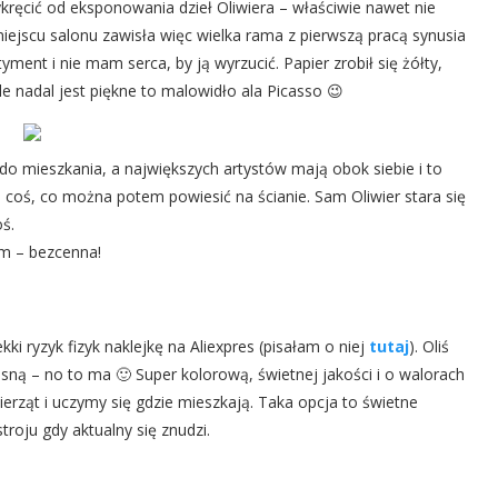
kręcić od eksponowania dzieł Oliwiera – właściwie nawet nie
iejscu salonu zawisła więc wielka rama z pierwszą pracą synusia
ment i nie mam serca, by ją wyrzucić. Papier zrobił się żółty,
ale nadal jest piękne to malowidło ala Picasso 😉
do mieszkania, a największych artystów mają obok siebie i to
– coś, co można potem powiesić na ścianie. Sam Oliwier stara się
oś.
m – bezcenna!
 ryzyk fizyk naklejkę na Aliexpres (pisałam o niej
tutaj
). Oliś
sną – no to ma 🙂 Super kolorową, świetnej jakości i o walorach
erząt i uczymy się gdzie mieszkają. Taka opcja to świetne
roju gdy aktualny się znudzi.