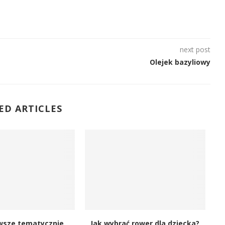
next post
Olejek bazyliowy
ED ARTICLES
wsze tematycznie
Jak wybrać rower dla dziecka?