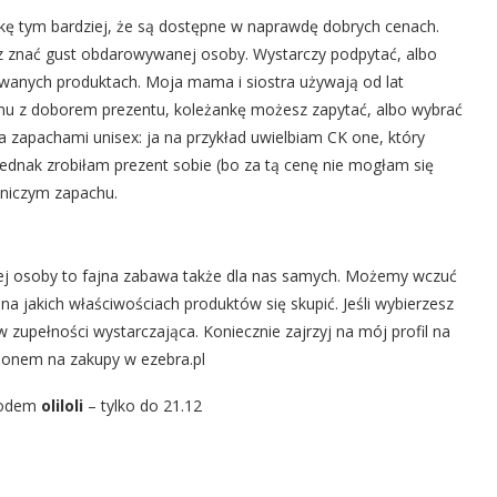
kę tym bardziej, że są dostępne w naprawdę dobrych cenach.
sz znać gust obdarowywanej osoby. Wystarczy podpytać, albo
żywanych produktach. Moja mama i siostra używają od lat
 z doborem prezentu, koleżankę możesz zapytać, albo wybrać
a zapachami unisex: ja na przykład uwielbiam CK one, który
ednak zrobiłam prezent sobie (bo za tą cenę nie mogłam się
niczym zapachu.
ej osoby to fajna zabawa także dla nas samych. Możemy wczuć
na jakich właściwościach produktów się skupić. Jeśli wybierzesz
 zupełności wystarczająca. Koniecznie zajrzyj na mój profil na
 bonem na zakupy w ezebra.pl
 kodem
oliloli
– tylko do 21.12