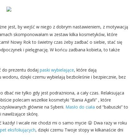
ne jest, by wejść w niego z dobrym nastawieniem, z motywacją
 mamach skomponowałam w zestaw kilka kosmetyków, które
mi! Nowy Rok to świetny czas żeby zadbać o siebie, stać się
 odpoczynek i pielęgnację. W końcu zadbana kobieta, to także
ić do prezentu dodaj
paski wybielające
, które dają
 wodoru, dzięki czemu wybielają bezboleśnie i bezpiecznie, bez
o dbać nie tylko gdy jest podrażniona, a cały czas. Relaksująca
biście polecam wszelkie kosmetyki “Bania Agafii” , które
ozyskiwanych głównie na Syberii.
Masło do ciała
od “babuszki” to
i nawilżające skórę.
 każdy! I wcale nie chodzi mi o samo mycie 😛 Dwa razy w roku
pet eksfoliujących
, dzięki czemu Twoje stopy w kilkanaście dni