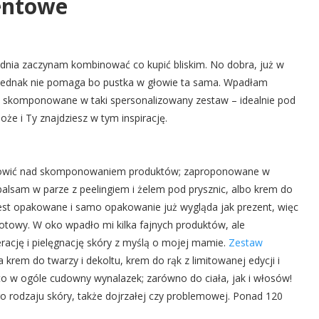
entowe
udnia zaczynam kombinować co kupić bliskim. No dobra, już w
To jednak nie pomaga bo pustka w głowie ta sama. Wpadłam
le skomponowane w taki spersonalizowany zestaw – idealnie pod
że i Ty znajdziesz w tym inspirację.
ę głowić nad skomponowaniem produktów; zaproponowane w
balsam w parze z peelingiem i żelem pod prysznic, albo krem do
jest opakowane i samo opakowanie już wygląda jak prezent, więc
gotowy. W oko wpadło mi kilka fajnych produktów, ale
erację i pielęgnację skóry z myślą o mojej mamie.
Zestaw
krem do twarzy i dekoltu, krem do rąk z limitowanej edycji i
o w ogóle cudowny wynalazek; zarówno do ciała, jak i włosów!
go rodzaju skóry, także dojrzałej czy problemowej. Ponad 120