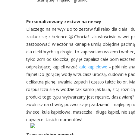
Personalizowany zestaw na nerwy
Dlaczego na nerwy? Bo to zestaw full relax dla ciała i 
zaklucz się z łazience 🙂 Chociaż tak właściwie nawet 
zastosować. Wieczór na kanapie umilą obłędnie pachn
dla niektórych są drogie, to zapewniam wszem i wobec,
tylko 2cm od słoiczka, gdy je zapalisz całe pomieszcze
odprężającej kąpieli wrzuć
kule kąpielowe
– póki nie zn
fajne! Do gorącej wody wrzucasz uroczą, cudownie pac
delikatną pianę, uwalnia zapach i często także kolor. M
rozpuszcza się w wodzie tak samo jak kula, z tą różnic
produkt tego typu wytwarzany jest ręcznie, dasz wiarę
zwolnisz na chwilę, pozwolisz jej zadziałać – najlepiej 
świece, kula kąpielowa, maseczka i długa kąpiel, nie s
najwięcej takich momentów!
Zawsze dobry pomysł