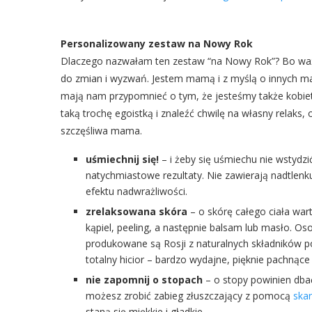
Personalizowany zestaw na Nowy Rok
Dlaczego nazwałam ten zestaw “na Nowy Rok”? Bo waż
do zmian i wyzwań. Jestem mamą i z myślą o innych
mają nam przypomnieć o tym, że jesteśmy także kobieta
taką trochę egoistką i znaleźć chwilę na własny relaks,
szczęśliwa mama.
uśmiechnij się!
– i żeby się uśmiechu nie wstydz
natychmiastowe rezultaty. Nie zawierają nadtlenku
efektu nadwrażliwości.
zrelaksowana skóra
– o skórę całego ciała wart
kąpiel, peeling, a następnie balsam lub masło. Oso
produkowane są Rosji z naturalnych składników p
totalny hicior – bardzo wydajne, pięknie pachnące 
nie zapomnij o stopach
– o stopy powinien dbać
możesz zrobić zabieg złuszczający z pomocą
skar
staną się miękkie i gładkie.