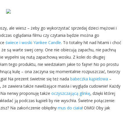
duszy, ale wiesz – żeby go wykorzystać sprzedaj dzieci mężowi i
podczas oglądania filmu czy czytania będzie można go
ące
świece i woski Yankee Candle
. To totalny hit nad hitami i choć
 że są warte swej ceny. One nie obiecują zapachu, nie pachną
nie wypełni się nutą zapachową wosku. Z kolei do długiej
ałam tego produktu, nie wiedziałam jakie to fajne! No po prostu
hnącą kulę – ona zaczyna się momentalnie rozpuszczać, tworzy
agia! Na prezent świetnie się też nada
babeczka kąpielowa
–
ą, że zawiera także nawilżające masła i wygląda cudownie! Każdy
? Na nerwy proponuję także
oczyszczającą glinkę
, dzięki której
nakładać ją podczas kąpieli by nie wyschła. Świetne połączenie:
ądzisz? Na zakończenie obłędny
mus do ciała
! OMG! Oby jak