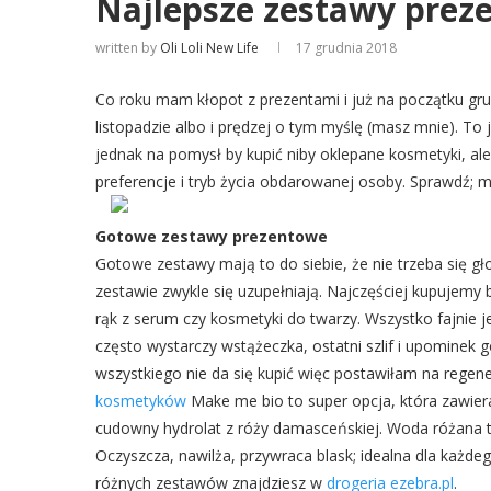
Najlepsze zestawy prez
written by
Oli Loli New Life
17 grudnia 2018
Co roku mam kłopot z prezentami i już na początku gr
listopadzie albo i prędzej o tym myślę (masz mnie). 
jednak na pomysł by kupić niby oklepane kosmetyki, a
preferencje i tryb życia obdarowanej osoby. Sprawdź; mo
Gotowe zestawy prezentowe
Gotowe zestawy mają to do siebie, że nie trzeba si
zestawie zwykle się uzupełniają. Najczęściej kupujemy 
rąk z serum czy kosmetyki do twarzy. Wszystko fajnie 
często wystarczy wstążeczka, ostatni szlif i upominek 
wszystkiego nie da się kupić więc postawiłam na regen
kosmetyków
Make me bio to super opcja, która zawiera 
cudowny hydrolat z róży damasceńskiej. Woda różana t
Oczyszcza, nawilża, przywraca blask; idealna dla każde
różnych zestawów znajdziesz w
drogeria ezebra.pl
.