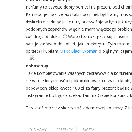
Perfumy to zawsze dobry pomysł na prezent pod choin
Pamiętaj jednak, że aby taki upominek był trafny musi
dyskretnie zerknąć jakie nuty przeważają w tych już u
podobnych zapachów więc nie mam większego problemu
coś drogą dedukcji 🙂 Warto też rozejrzeć się czasem z
pasuje zarówno do kobiet, jak i mężczyzn. Tym razem j
oprzeć) i kupiłam
Mexx Black Woman
o pięknym, tajem
Pobaw się!
Takie kompletowanie własnych zestawów dla konkretn
się w rolę innych osób i pokombinować co warto kupić, 
odpowiedni sklep kwota 100 zł za fajny prezent będzie w
instagramie bo będzie czekać tam na Ciebie konkurs z
Teraz też możesz skorzystać z darmowej dostawy! Z
DLA MAMY
PREZENTY
ŚWIĘTA