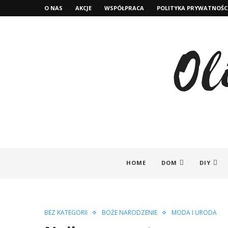
O NAS
AKCJE
WSPÓŁPRACA
POLITYKA PRYWATNOŚC
HOME
DOM
DIY
BEZ KATEGORII
BOŻE NARODZENIE
MODA I URODA