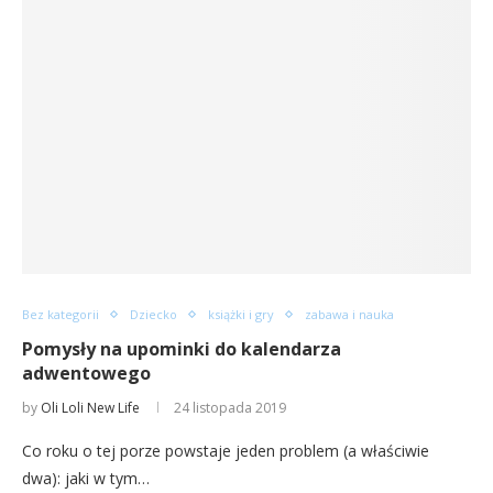
Bez kategorii
Dziecko
książki i gry
zabawa i nauka
Pomysły na upominki do kalendarza
adwentowego
by
Oli Loli New Life
24 listopada 2019
Co roku o tej porze powstaje jeden problem (a właściwie
dwa): jaki w tym…