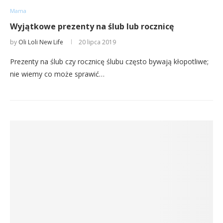
Mama
Wyjątkowe prezenty na ślub lub rocznicę
by
Oli Loli New Life
20 lipca 2019
Prezenty na ślub czy rocznicę ślubu często bywają kłopotliwe;
nie wiemy co może sprawić…