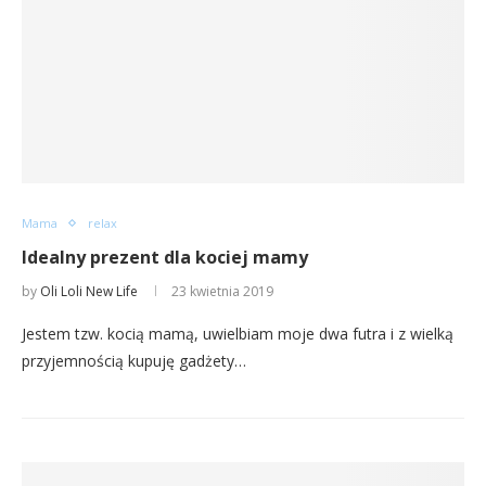
Mama
relax
Idealny prezent dla kociej mamy
by
Oli Loli New Life
23 kwietnia 2019
Jestem tzw. kocią mamą, uwielbiam moje dwa futra i z wielką
przyjemnością kupuję gadżety…