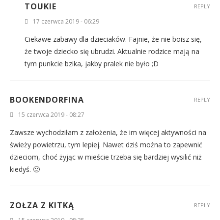
TOUKIE
REPLY
17 czerwca 2019 - 06:29
Ciekawe zabawy dla dzieciaków. Fajnie, że nie boisz się,
że twoje dziecko się ubrudzi. Aktualnie rodzice mają na
tym punkcie bzika, jakby pralek nie było ;D
BOOKENDORFINA
REPLY
15 czerwca 2019 - 08:27
Zawsze wychodziłam z założenia, że im więcej aktywności na
świeży powietrzu, tym lepiej. Nawet dziś można to zapewnić
dzieciom, choć żyjąc w mieście trzeba się bardziej wysilić niż
kiedyś. 🙂
ZOŁZA Z KITKĄ
REPLY