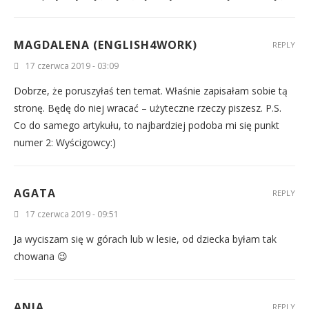
MAGDALENA (ENGLISH4WORK)
REPLY
17 czerwca 2019 - 03:09
Dobrze, że poruszyłaś ten temat. Właśnie zapisałam sobie tą
stronę. Będę do niej wracać – użyteczne rzeczy piszesz. P.S.
Co do samego artykułu, to najbardziej podoba mi się punkt
numer 2: Wyścigowcy:)
AGATA
REPLY
17 czerwca 2019 - 09:51
Ja wyciszam się w górach lub w lesie, od dziecka byłam tak
chowana 😉
ANIA
REPLY