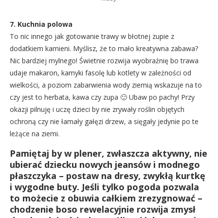
7. Kuchnia polowa
To nic innego jak gotowanie trawy w błotnej zupie z
dodatkiem kamieni. Myślisz, że to mało kreatywna zabawa?
Nic bardziej mylnego! Świetnie rozwija wyobraźnię bo trawa
udaje makaron, kamyki fasolę lub kotlety w zależności od
wielkości, a poziom zabarwienia wody ziemią wskazuje na to
czy jest to herbata, kawa czy zupa 🙂 Ubaw po pachy! Przy
okazji pilnuję i uczę dzieci by nie zrywały roślin objętych
ochroną czy nie łamały gałęzi drzew, a sięgały jedynie po te
leżące na ziemi.
Pamiętaj by w plener, zwłaszcza aktywny, nie
ubierać dziecku nowych jeansów i modnego
płaszczyka – postaw na dresy, zwykłą kurtkę
i wygodne buty. Jeśli tylko pogoda pozwala
to możecie z obuwia całkiem zrezygnować –
chodzenie boso rewelacyjnie rozwija zmysł