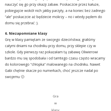
nauczyć się go przy okazji zabaw. Poskaczcie przez kałuże,
pobiegajcie wokół nich jakby parzyły, a na koniec bez żadnego
“ale” poskaczcie aż będziecie mokrzy – no i wtedy pędem do
domu się przebrać :).
6. Niezapomniane klasy
Grę w klasy pamiętam ze swojego dzieciństwa; graliśmy
całymi dniami na chodniku przy domu, przy sklepie czy w
szkole. Gdy pierwszy raz pokazałam tą zabawę Oliwierowi
bardzo mu się spodobała i od tamtego czasu często wracamy
do kolorowego “chłopka” malowanego na chodniku. Nawet
Gabi chętnie skacze po numerkach, choć jeszcze nadal po
swojemu 🙂
Gra
w
klasy