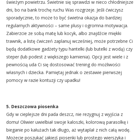
świeżym powietrzu. Świetnie się sprawdzi w nieco chłodniejsze
dni, bo na bank trochę ruchu Was rozgrzeje. Jeśli ćwiczysz
sporadycznie, to może to być świetna okazja do bardziej
regularnych aktywności – same plusy i ogromna motywacja.
Zabierzcie ze sobą matę lub kocyk, albo znajdźcie miękki
trawnik, a listę ćwiczeń zaplanuj wcześniej, może potrzebne Ci
będą dodatkowe gadżety typu hantelki (lub butelki z wodą) czy
steper (lub podest z większego kamienia). Opcji jest wiele i z
pewnością uda Ci się dostosować trening do możliwości
własnych i dziecka. Pamiętaj jednak o zestawie pierwszej
pomocy w razie kontuzji czy upadku!
5. Deszczowa piosenka
Gdy w cieplejsze dni pada deszcz, nie rezygnuj z wyjścia z
domu! Oliwier uwielbiał swoje kaloszki, kolorową parasolkę i
bieganie po kałużach tak długo, aż wytaplał z nich całą wodę.
Możecie poszukać jakiejś piosenki lub prostego wierszyka i