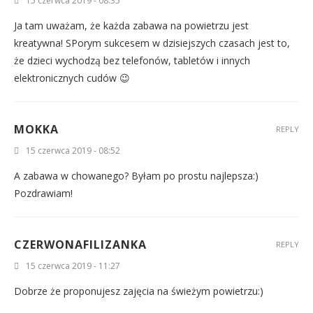
15 czerwca 2019 - 08:35
Ja tam uważam, że każda zabawa na powietrzu jest
kreatywna! SPorym sukcesem w dzisiejszych czasach jest to,
że dzieci wychodzą bez telefonów, tabletów i innych
elektronicznych cudów 😉
MOKKA
REPLY
15 czerwca 2019 - 08:52
A zabawa w chowanego? Byłam po prostu najlepsza:)
Pozdrawiam!
CZERWONAFILIZANKA
REPLY
15 czerwca 2019 - 11:27
Dobrze że proponujesz zajęcia na świeżym powietrzu:)