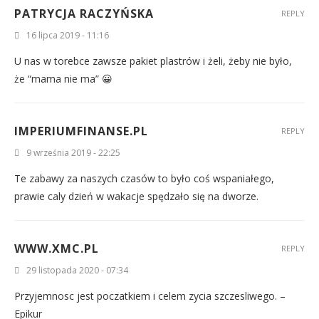
PATRYCJA RACZYŃSKA
REPLY
16 lipca 2019 - 11:16
U nas w torebce zawsze pakiet plastrów i żeli, żeby nie było,
że “mama nie ma” 😀
IMPERIUMFINANSE.PL
REPLY
9 września 2019 - 22:25
Te zabawy za naszych czasów to było coś wspaniałego,
prawie caly dzień w wakacje spędzało się na dworze.
WWW.XMC.PL
REPLY
29 listopada 2020 - 07:34
Przyjemnosc jest poczatkiem i celem zycia szczesliwego. –
Epikur