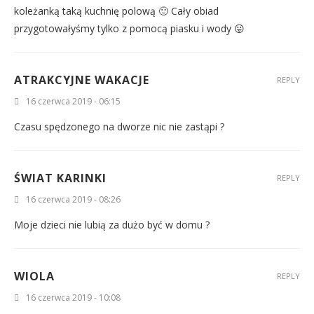
koleżanką taką kuchnię polową 🙂 Cały obiad
przygotowałyśmy tylko z pomocą piasku i wody 😛
ATRAKCYJNE WAKACJE
REPLY
16 czerwca 2019 - 06:15
Czasu spędzonego na dworze nic nie zastąpi ?
ŚWIAT KARINKI
REPLY
16 czerwca 2019 - 08:26
Moje dzieci nie lubią za dużo być w domu ?
WIOLA
REPLY
16 czerwca 2019 - 10:08