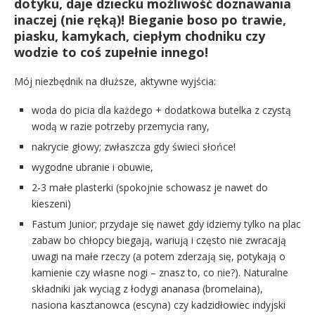
dotyku, daje dziecku możliwość doznawania
inaczej (nie ręką)! Bieganie boso po trawie,
piasku, kamykach, ciepłym chodniku czy
wodzie to coś zupełnie innego!
Mój niezbędnik na dłuższe, aktywne wyjścia:
woda do picia dla każdego + dodatkowa butelka z czystą
wodą w razie potrzeby przemycia rany,
nakrycie głowy; zwłaszcza gdy świeci słońce!
wygodne ubranie i obuwie,
2-3 małe plasterki (spokojnie schowasz je nawet do
kieszeni)
Fastum Junior; przydaje się nawet gdy idziemy tylko na plac
zabaw bo chłopcy biegają, wariują i często nie zwracają
uwagi na małe rzeczy (a potem zderzają się, potykają o
kamienie czy własne nogi – znasz to, co nie?). Naturalne
składniki jak wyciąg z łodygi ananasa (bromelaina),
nasiona kasztanowca (escyna) czy kadzidłowiec indyjski